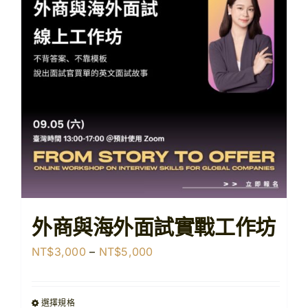
【購課紀錄查詢】
【查看購物車】
外商與海外面試實戰工作坊
價
NT$
3,000
–
NT$
5,000
格
範
選擇規格
圍：