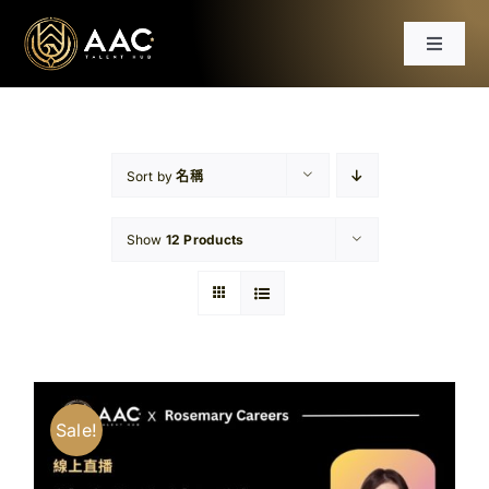
Skip
to
Toggle
content
Navigat
首頁
課程
Sort by
名稱
Show
12 Products
工作坊
分享會
文章
Sale!
免費資源