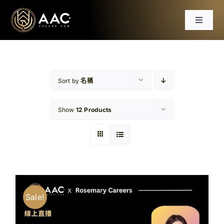
Skip
to
Toggle
content
Navigat
首頁
課程
Sort by
名稱
Show
12 Products
工作坊
分享會
文章
Sale!
免費資源