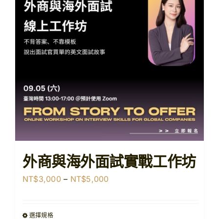
【購課紀錄查詢】
【查看購物車】
外商與海外面試實戰工作坊
價
NT$
3,000
–
NT$
5,000
格
範
選擇規格
圍：