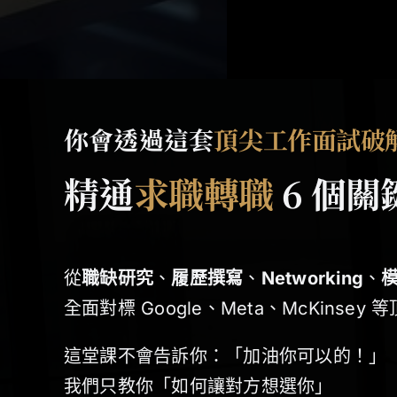
你會透過這套
頂尖工作面試破
精通
求職轉職
6 個關
從
職缺研究
、
履歷撰寫
、
Networking
、
全面對標 Google、Meta、McKinse
這堂課不會告訴你：「加油你可以的！」
我們只教你「如何讓對方想選你」