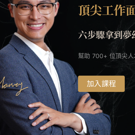
頂尖工作
六
步驟
拿到夢
幫助 700+ 位頂尖人才
加入課程