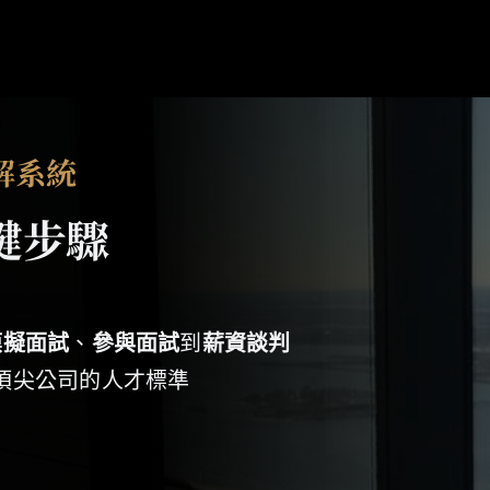
解系統
鍵步驟
模擬面試
、
參與面試
到
薪資談判
y 等頂尖公司的人才標準