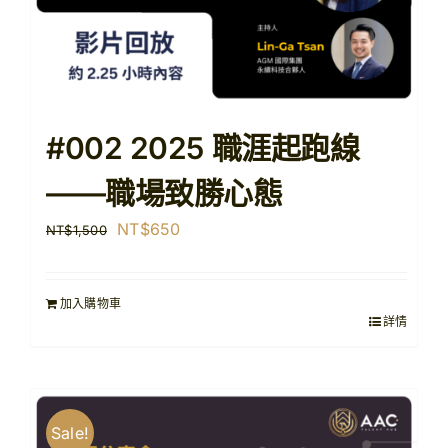
#002 2025 職涯起跑線
——職場致勝心態
原
目
NT$
650
NT$
1,500
始
前
價
價
加入購物車
格：
格：
詳情
NT$1,500。
NT$650。
Sale!