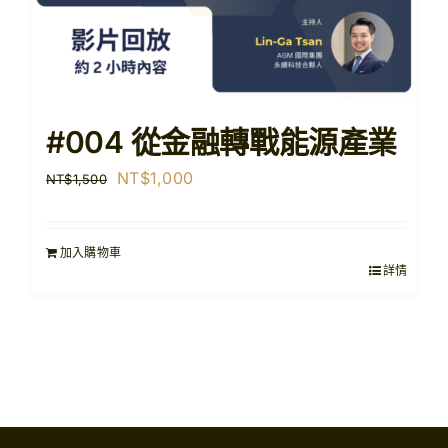
#004 從金融轉戰能源產業
原
目
NT$
1,000
NT$
1,500
始
前
價
價
加入購物車
格：
格：
詳情
NT$1,500。
NT$1,000。