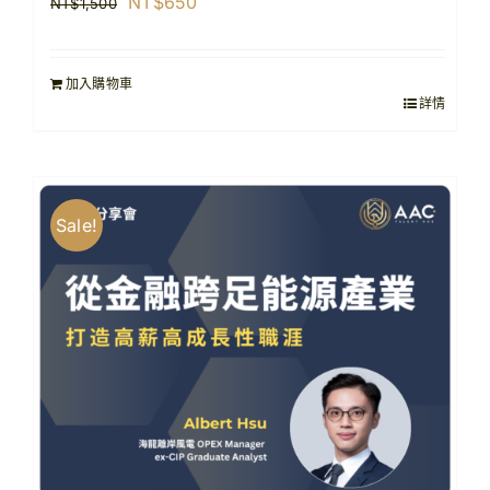
原
目
NT$
650
NT$
1,500
始
前
價
價
加入購物車
格：
格：
詳情
NT$1,500。
NT$650。
Sale!