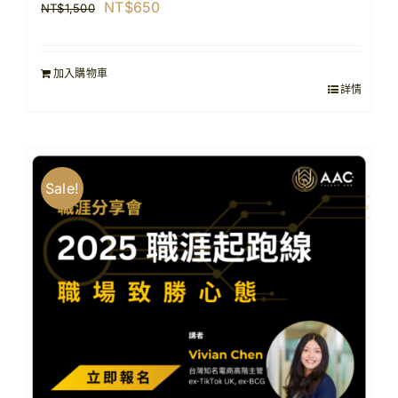
原
目
NT$
650
NT$
1,500
始
前
價
價
加入購物車
格：
格：
詳情
NT$1,500。
NT$650。
Sale!