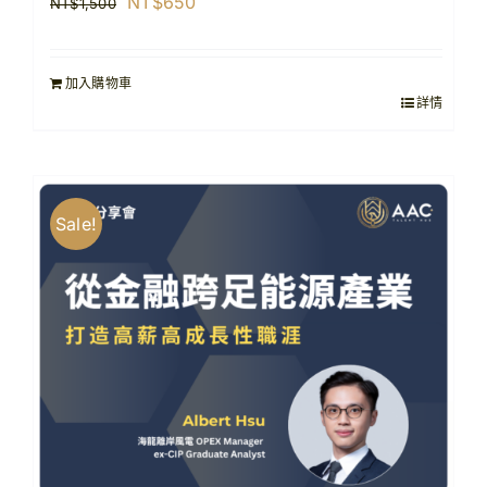
原
目
NT$
650
NT$
1,500
始
前
價
價
加入購物車
格：
格：
詳情
NT$1,500。
NT$650。
Sale!