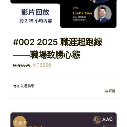
#002 2025 職涯起跑線
——職場致勝心態
原
目
NT$
650
NT$
1,500
始
前
價
價
加入購物車
格：
格：
詳情
NT$1,500。
NT$650。
Sale!