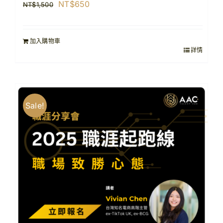
原
目
NT$
650
NT$
1,500
始
前
價
價
加入購物車
格：
格：
詳情
NT$1,500。
NT$650。
Sale!