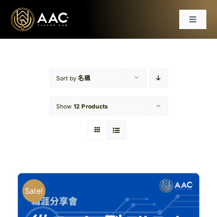
Skip
to
Toggle
content
Navigat
首頁
課程
Sort by
名稱
Show
12 Products
工作坊
分享會
文章
Sale!
免費資源