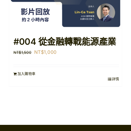
#004 從金融轉戰能源產業
原
目
NT$
1,000
NT$
1,500
始
前
價
價
加入購物車
格：
格：
詳情
NT$1,500。
NT$1,000。