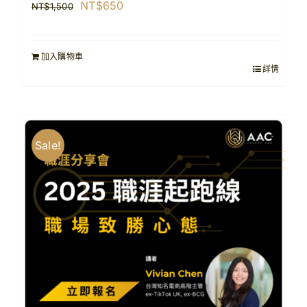
原
目
NT$
650
NT$
1,500
始
前
價
價
加入購物車
格：
格：
詳情
NT$1,500。
NT$650。
Sale!