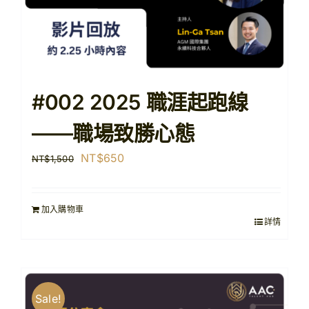
#002 2025 職涯起跑線
——職場致勝心態
原
目
NT$
650
NT$
1,500
始
前
價
價
加入購物車
格：
格：
詳情
NT$1,500。
NT$650。
Sale!