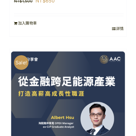
原
目
NT$
650
NT$
1,500
始
前
價
價
加入購物車
格：
格：
詳情
NT$1,500。
NT$650。
Sale!