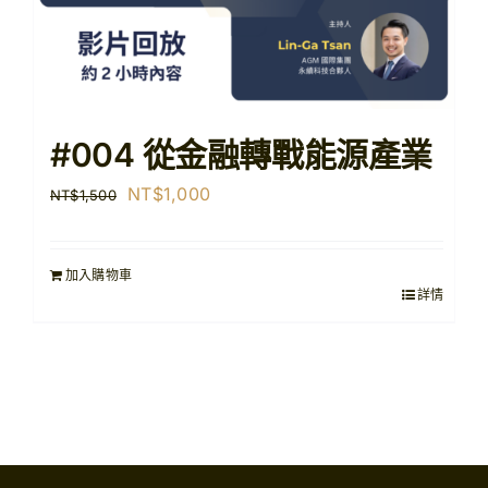
#004 從金融轉戰能源產業
原
目
NT$
1,000
NT$
1,500
始
前
價
價
加入購物車
格：
格：
詳情
NT$1,500。
NT$1,000。