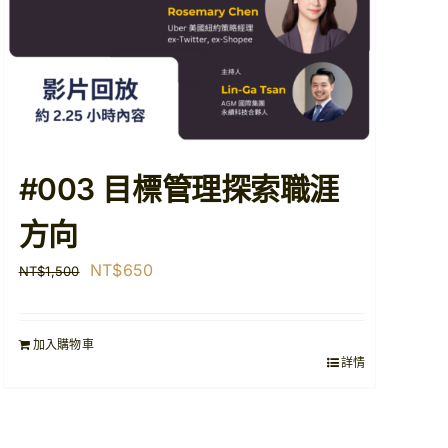
#003 目標管理探索職涯
方向
原
目
NT$
650
NT$
1,500
始
前
價
價
加入購物車
格：
格：
詳情
NT$1,500。
NT$650。