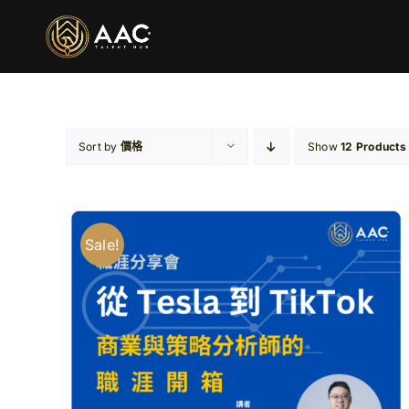
Skip
to
content
Sort by
價格
Show
12 Products
Sale!