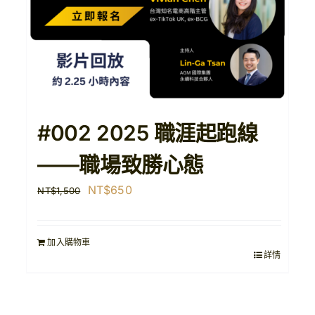
#002 2025 職涯起跑線
——職場致勝心態
原
目
NT$
650
NT$
1,500
始
前
價
價
加入購物車
格：
格：
詳情
NT$1,500。
NT$650。