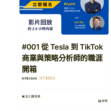
#001 從 Tesla 到 TikTok
商業與策略分析師的職涯
開箱
原
目
NT$
650
NT$
1,500
始
前
價
價
加入購物車
格：
格：
詳情
NT$1,500。
NT$650。