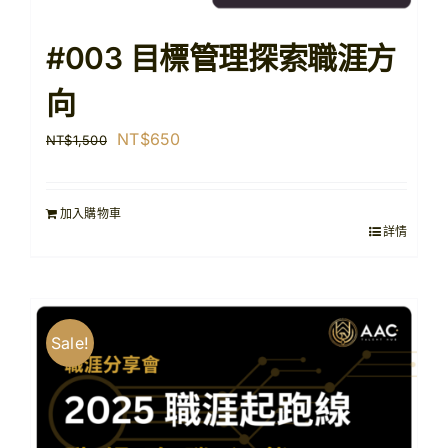
#003 目標管理探索職涯方
向
原
目
NT$
650
NT$
1,500
始
前
價
價
加入購物車
格：
格：
詳情
NT$1,500。
NT$650。
Sale!