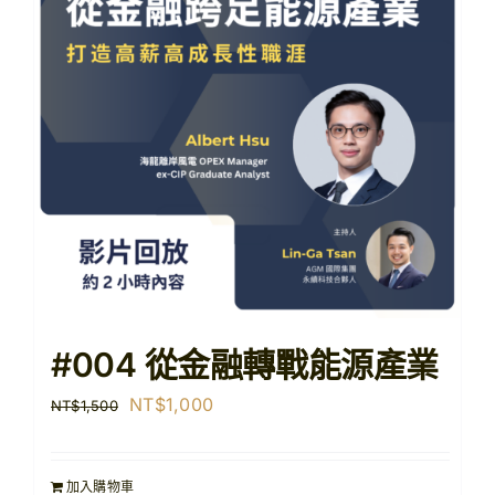
【購課紀錄查詢】
【查看購物車】
#004 從金融轉戰能源產業
原
目
NT$
1,000
NT$
1,500
始
前
價
價
加入購物車
格：
格：