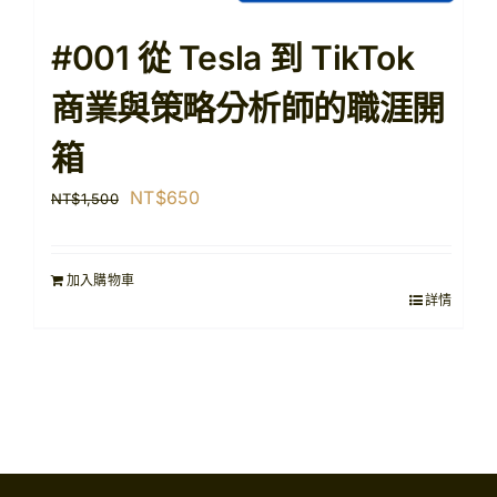
#001 從 Tesla 到 TikTok
商業與策略分析師的職涯開
箱
原
目
NT$
650
NT$
1,500
始
前
價
價
加入購物車
格：
格：
詳情
NT$1,500。
NT$650。