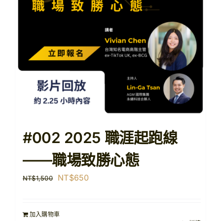
#002 2025 職涯起跑線
——職場致勝心態
原
目
NT$
650
NT$
1,500
始
前
價
價
加入購物車
格：
格：