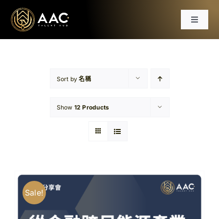
Skip
to
Toggle
content
Navigat
首頁
課程
Sort by
名稱
Show
12 Products
工作坊
分享會
文章
Sale!
免費資源