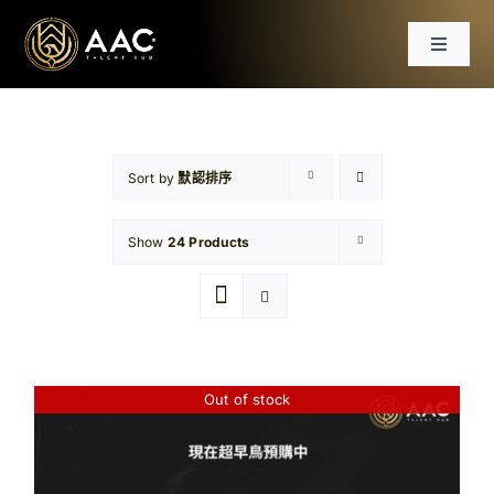
Skip
to
Toggle
content
Navigat
首頁
課程
Sort by
默認排序
Show
24 Products
工作坊
分享會
文章
Out of stock
免費資源