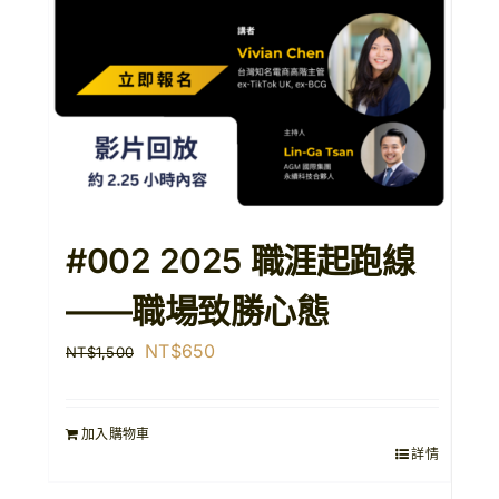
#002 2025 職涯起跑線
——職場致勝心態
原
目
NT$
650
NT$
1,500
始
前
價
價
加入購物車
格：
格：
詳情
NT$1,500。
NT$650。