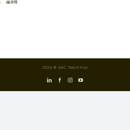
格
詳情
NT$5,000
2026 © AAC Talent Hub
LinkedIn
Facebook
Instagram
YouTube