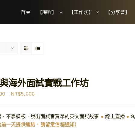
首頁
【課程】
【工作坊】
【分享會】
與海外面試實戰工作坊
價
00
–
NT$
5,000
格
範
案、不靠模板，說出面試官買單的英文面試故事
●
線上直播
●
9
圍：
動前一天提供連結，請留意信箱通知）
NT$3,000
到