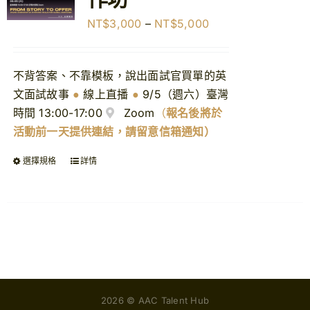
價
NT$
3,000
–
NT$
5,000
【購課紀錄查詢】
格
範
【查看購物車】
不背答案、不靠模板，說出面試官買單的英
圍：
文面試故事
●
線上直播
●
9/5（週六）臺灣
NT$3,000
時間 13:00-17:00
Zoom
（
報名後將於
到
活動前一天提供連結，請留意信箱通知）
NT$5,000
選擇規格
詳情
2026 © AAC Talent Hub