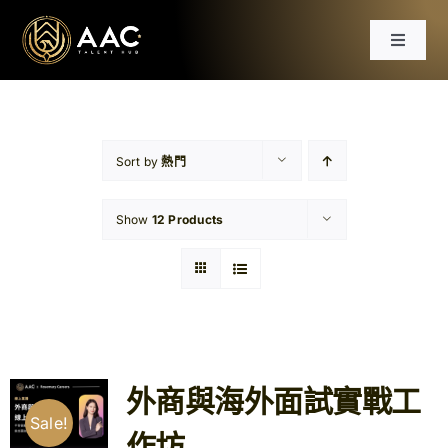
Skip
to
Toggle
content
Navigat
首頁
課程
Sort by
熱門
Show
12 Products
工作坊
分享會
文章
外商與海外面試實戰工
免費資源
Sale!
作坊