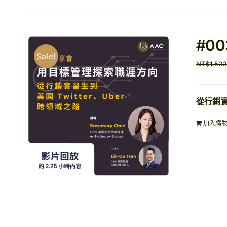
#0
Sale!
NT$
1,500
從行銷實
加入購