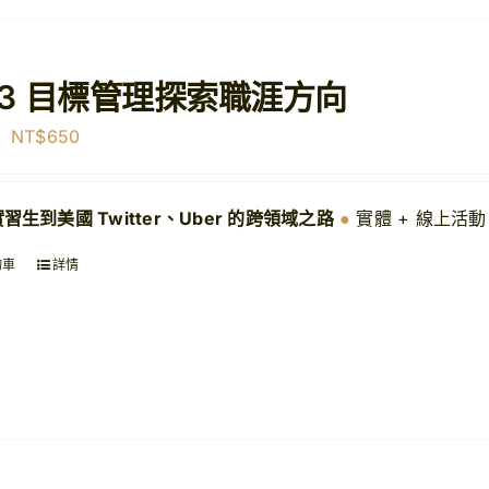
03 目標管理探索職涯方向
原
目
NT$
650
始
前
價
價
習生到美國 Twitter、Uber 的跨領域之路
●
實體 + 線上活
格：
格：
NT$1,500。
NT$650。
物車
詳情