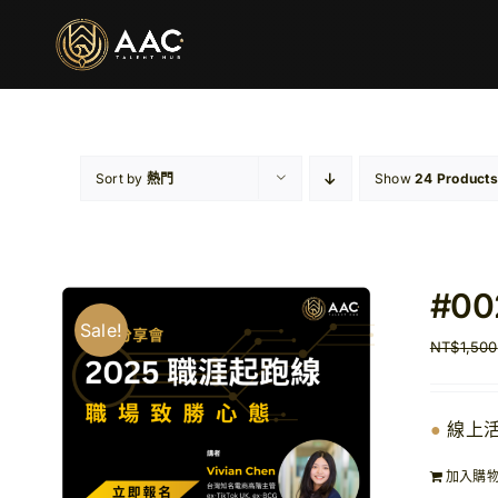
Skip
to
content
Sort by
熱門
Show
24 Products
#0
Sale!
NT$
1,500
●
線上
加入購