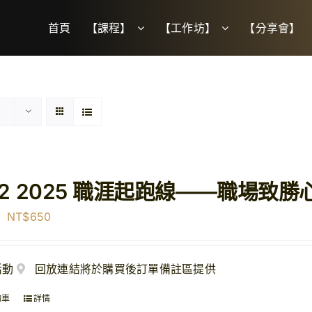
首頁
【課程】
【工作坊】
【分享會】
02 2025 職涯起跑線——職場致勝
原
目
NT$
650
始
前
價
價
活動
回放連結將於購買後訂單備註區提供
格：
格：
NT$1,500。
NT$650。
物車
詳情