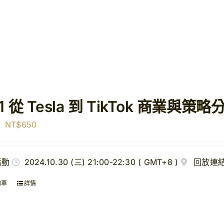
01 從 Tesla 到 TikTok 商業
原
目
NT$
650
始
前
價
價
活動
2024.10.30 (三) 21:00-22:30 ( GMT+8 )
回放連
格：
格：
NT$1,500。
NT$650。
物車
詳情