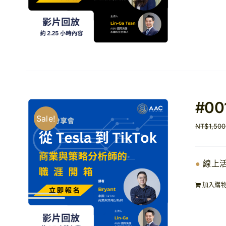
#0
Sale!
NT$
1,500
●
線上
加入購