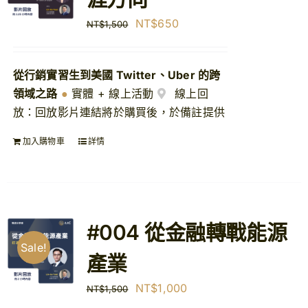
原
目
NT$
650
NT$
1,500
【購課紀錄查詢】
始
前
價
價
【查看購物車】
從行銷實習生到美國 Twitter、Uber 的跨
格：
格：
領域之路
●
實體 + 線上活動
線上回
NT$1,500。
NT$650。
放：回放影片連結將於購買後，於備註提供
加入購物車
詳情
#004 從金融轉戰能源
Sale!
產業
原
目
NT$
1,000
NT$
1,500
始
前