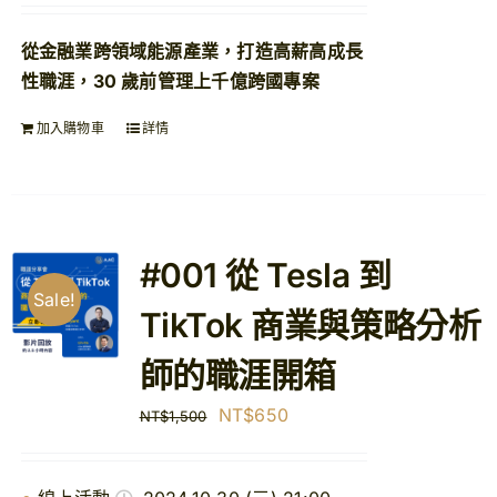
價
價
從金融業跨領域能源產業，打造高薪高成長
格：
格：
性職涯，30 歲前管理上千億跨國專案
NT$1,500。
NT$1,000。
加入購物車
詳情
#001 從 Tesla 到
Sale!
TikTok 商業與策略分析
師的職涯開箱
原
目
NT$
650
NT$
1,500
始
前
價
價