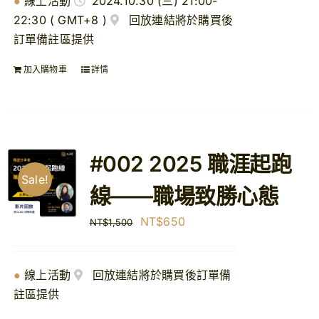
●
線上活動
2024.10.30 (三) 21:00-
格：
格：
22:30 ( GMT+8 )
回放連結將於購買後
NT$1,500。
NT$650。
訂單備註區提供
加入購物車
詳情
#002 2025 職涯起跑
Sale!
線——職場致勝心態
原
目
NT$
650
NT$
1,500
始
前
價
價
●
線上活動
回放連結將於購買後訂單備
格：
格：
註區提供
NT$1,500。
NT$650。