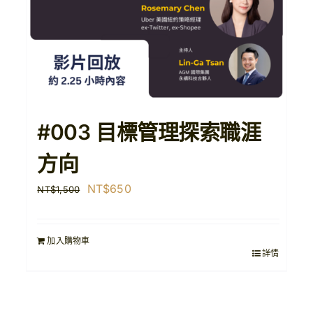
#003 目標管理探索職涯
方向
原
目
NT$
650
NT$
1,500
始
前
價
價
加入購物車
格：
格：
詳情
NT$1,500。
NT$650。