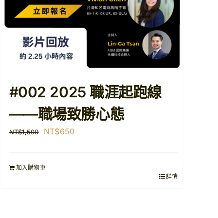
#002 2025 職涯起跑線
——職場致勝心態
原
目
NT$
650
NT$
1,500
始
前
價
價
加入購物車
格：
格：
詳情
NT$1,500。
NT$650。