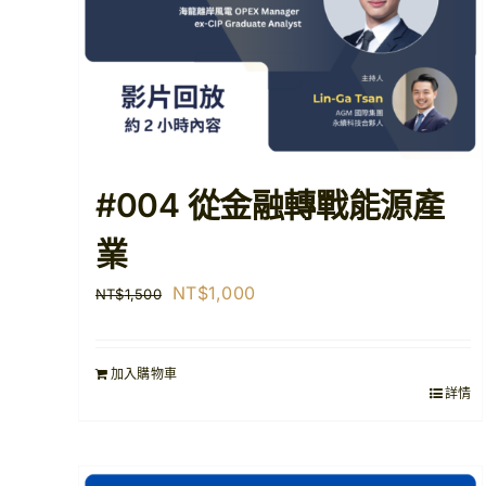
#004 從金融轉戰能源產
業
原
目
NT$
1,000
NT$
1,500
始
前
價
價
加入購物車
格：
格：
詳情
NT$1,500。
NT$1,000。