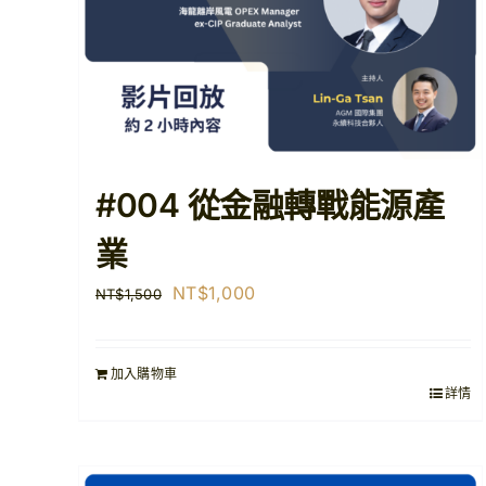
#004 從金融轉戰能源產
業
原
目
NT$
1,000
NT$
1,500
始
前
價
價
加入購物車
格：
格：
詳情
NT$1,500。
NT$1,000。