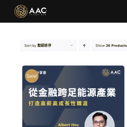
Skip
to
content
Sort by
默認排序
Show
36 Products
Sale!