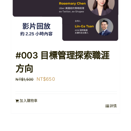
#003 目標管理探索職涯
方向
原
目
NT$
650
NT$
1,500
始
前
價
價
加入購物車
格：
格：
詳情
NT$1,500。
NT$650。