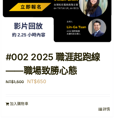
#002 2025 職涯起跑線
——職場致勝心態
原
目
NT$
650
NT$
1,500
始
前
價
價
加入購物車
格：
格：
詳情
NT$1,500。
NT$650。