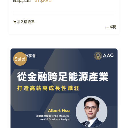
原
目
NT$
650
NT$
1,500
始
前
價
價
加入購物車
格：
格：
詳情
NT$1,500。
NT$650。
Sale!