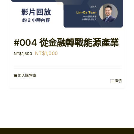
#004 從金融轉戰能源產業
原
目
NT$
1,000
NT$
1,500
始
前
價
價
加入購物車
格：
格：
詳情
NT$1,500。
NT$1,000。