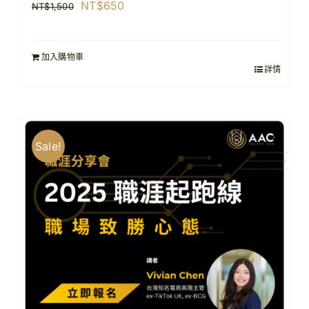
原
目
NT$
650
NT$
1,500
始
前
價
價
加入購物車
格：
格：
詳情
NT$1,500。
NT$650。
Sale!