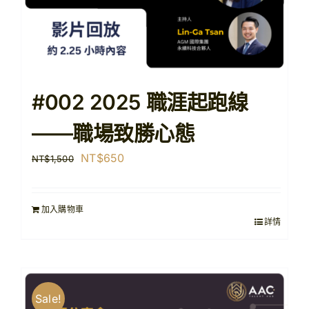
#002 2025 職涯起跑線
——職場致勝心態
原
目
NT$
650
NT$
1,500
始
前
價
價
加入購物車
格：
格：
詳情
NT$1,500。
NT$650。
Sale!