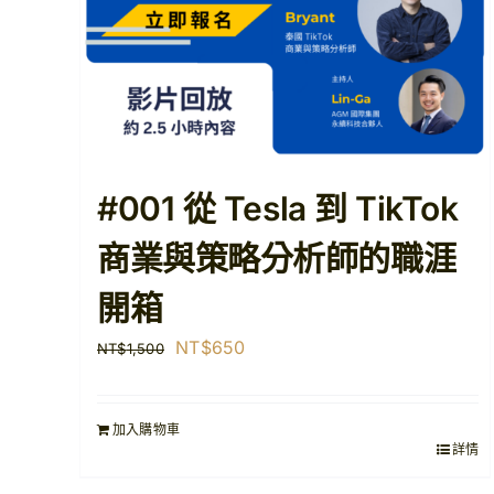
#001 從 Tesla 到 TikTok
商業與策略分析師的職涯
開箱
原
目
NT$
650
NT$
1,500
始
前
價
價
加入購物車
格：
格：
詳情
NT$1,500。
NT$650。