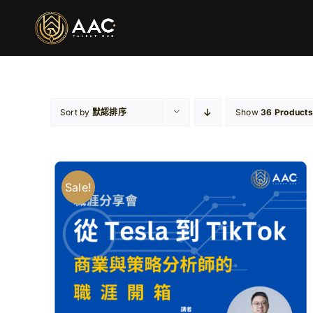
Skip
to
content
Sort by
默認排序
Show
36 Products
Sale!