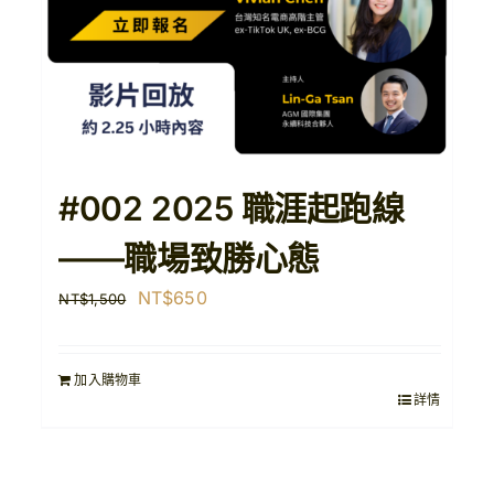
#002 2025 職涯起跑線
——職場致勝心態
原
目
NT$
650
NT$
1,500
始
前
價
價
加入購物車
格：
格：
詳情
NT$1,500。
NT$650。