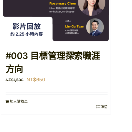
#003 目標管理探索職涯
方向
原
目
NT$
650
NT$
1,500
始
前
價
價
加入購物車
格：
格：
詳情
NT$1,500。
NT$650。