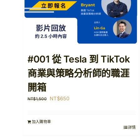
#001 從 Tesla 到 TikTok
商業與策略分析師的職涯
開箱
原
目
NT$
650
NT$
1,500
始
前
價
價
加入購物車
格：
格：
詳情
NT$1,500。
NT$650。