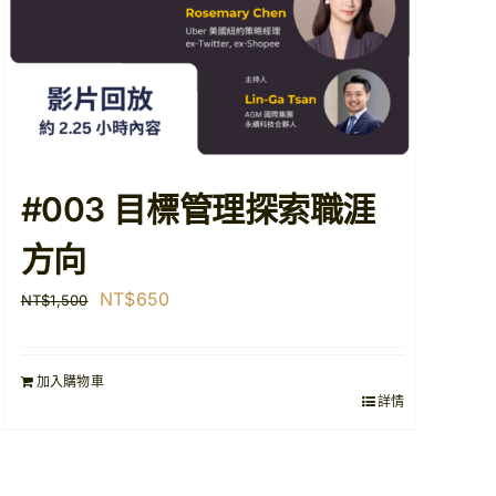
#003 目標管理探索職涯
方向
原
目
NT$
650
NT$
1,500
始
前
價
價
加入購物車
格：
格：
詳情
NT$1,500。
NT$650。