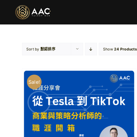
Skip
to
content
Sort by
默認排序
Show
24 Products
Sale!