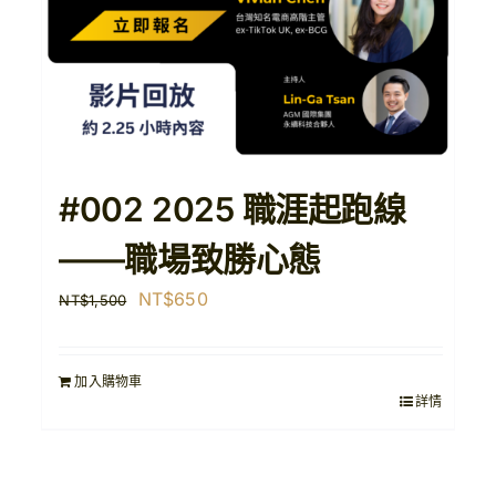
#002 2025 職涯起跑線
——職場致勝心態
原
目
NT$
650
NT$
1,500
始
前
價
價
加入購物車
格：
格：
詳情
NT$1,500。
NT$650。