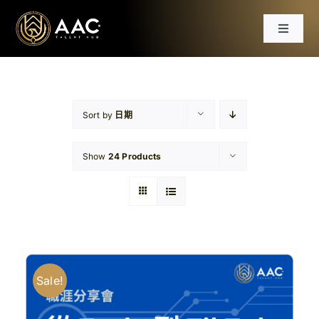
Skip
to
Toggle
content
Navigat
首頁
課程
Sort by
日期
Show
24 Products
工作坊
分享會
文章
Sale!
免費資源