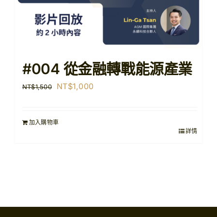
#004 從金融轉戰能源產業
原
目
NT$
1,000
NT$
1,500
始
前
價
價
加入購物車
格：
格：
詳情
NT$1,500。
NT$1,000。