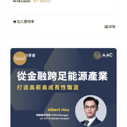
原
目
NT$
650
NT$
1,500
始
前
價
價
加入購物車
格：
格：
詳情
NT$1,500。
NT$650。
Sale!