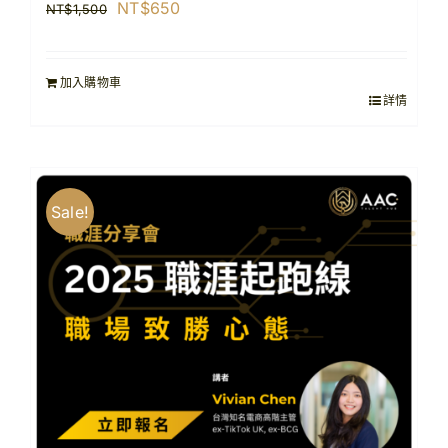
原
目
NT$
650
NT$
1,500
始
前
價
價
加入購物車
格：
格：
詳情
NT$1,500。
NT$650。
Sale!