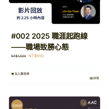
#002 2025 職涯起跑線
——職場致勝心態
原
目
NT$
650
NT$
1,500
始
前
價
價
加入購物車
格：
格：
詳情
NT$1,500。
NT$650。
Sale!