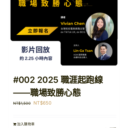
#002 2025 職涯起跑線
——職場致勝心態
原
目
NT$
650
NT$
1,500
始
前
價
價
加入購物車
格：
格：