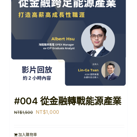
【購課紀錄查詢】
【查看購物車】
#004 從金融轉戰能源產業
原
目
NT$
1,000
NT$
1,500
始
前
價
價
加入購物車
格：
格：