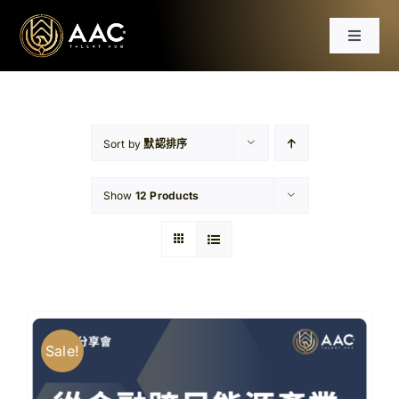
Skip
to
Toggle
content
Navigat
首頁
課程
Sort by
默認排序
Show
12 Products
工作坊
分享會
文章
Sale!
免費資源