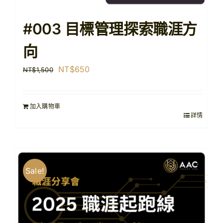
#003 目標管理探索職涯方
向
原
目
NT$
650
NT$
1,500
始
前
價
價
加入購物車
格：
格：
詳情
NT$1,500。
NT$650。
Sale!