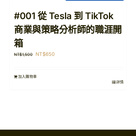
#001 從 Tesla 到 TikTok
商業與策略分析師的職涯開
箱
原
目
NT$
650
NT$
1,500
始
前
價
價
加入購物車
格：
格：
詳情
NT$1,500。
NT$650。