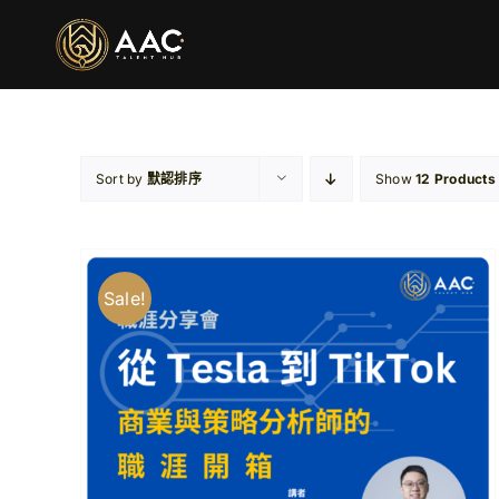
Skip
to
content
Sort by
默認排序
Show
12 Products
Sale!