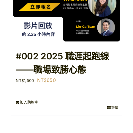
#002 2025 職涯起跑線
——職場致勝心態
原
目
NT$
650
NT$
1,500
始
前
價
價
加入購物車
格：
格：
詳情
NT$1,500。
NT$650。