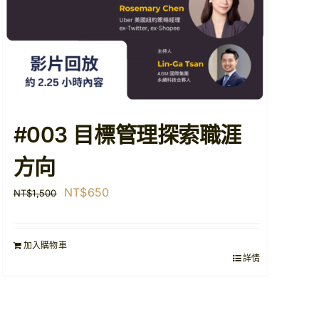
#003 目標管理探索職涯
方向
原
目
NT$
650
NT$
1,500
始
前
價
價
加入購物車
格：
格：
詳情
NT$1,500。
NT$650。