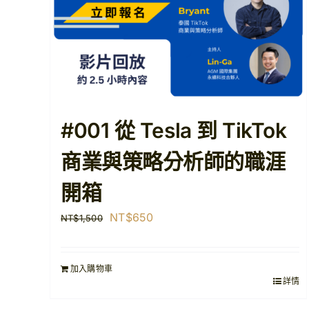
#001 從 Tesla 到 TikTok
商業與策略分析師的職涯
開箱
原
目
NT$
650
NT$
1,500
始
前
價
價
加入購物車
格：
格：
詳情
NT$1,500。
NT$650。