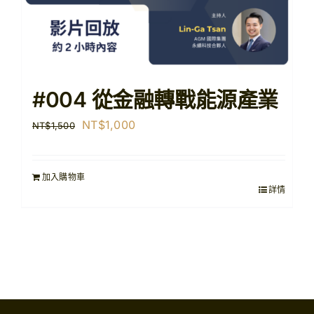
#004 從金融轉戰能源產業
原
目
NT$
1,000
NT$
1,500
始
前
價
價
加入購物車
格：
格：
詳情
NT$1,500。
NT$1,000。