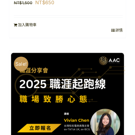
原
目
NT$
650
NT$
1,500
始
前
價
價
加入購物車
格：
格：
詳情
NT$1,500。
NT$650。
Sale!