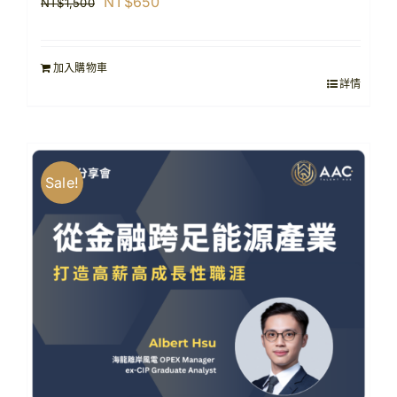
原
目
NT$
650
NT$
1,500
始
前
價
價
加入購物車
格：
格：
詳情
NT$1,500。
NT$650。
Sale!