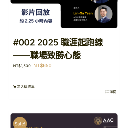
#002 2025 職涯起跑線
——職場致勝心態
原
目
NT$
650
NT$
1,500
始
前
價
價
加入購物車
格：
格：
詳情
NT$1,500。
NT$650。
Sale!