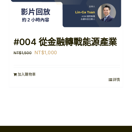
#004 從金融轉戰能源產業
原
目
NT$
1,000
NT$
1,500
始
前
價
價
加入購物車
格：
格：
詳情
NT$1,500。
NT$1,000。