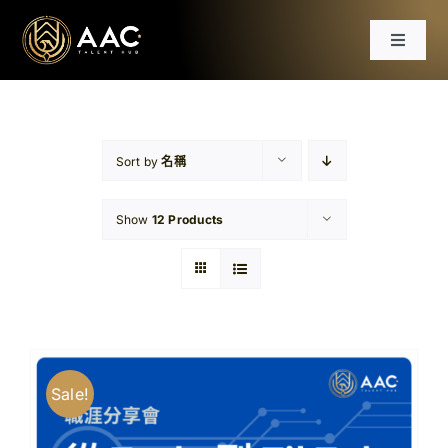
Skip
to
Toggle
content
Navigat
首頁
課程
Sort by
名稱
Show
12 Products
工作坊
分享會
文章
Sale!
免費資源