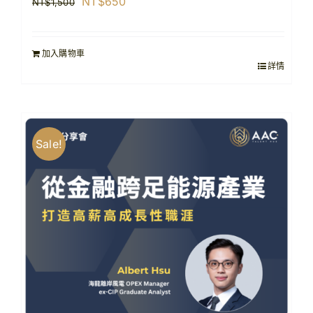
原
目
NT$
650
NT$
1,500
始
前
價
價
加入購物車
格：
格：
詳情
NT$1,500。
NT$650。
Sale!