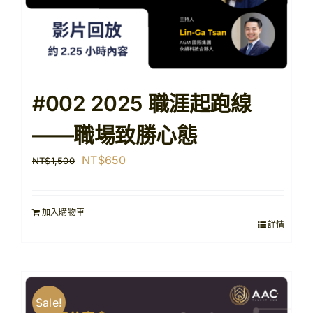
#002 2025 職涯起跑線
——職場致勝心態
原
目
NT$
650
NT$
1,500
始
前
價
價
加入購物車
格：
格：
詳情
NT$1,500。
NT$650。
Sale!