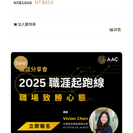
原
目
NT$
650
NT$
1,500
始
前
價
價
加入購物車
格：
格：
詳情
NT$1,500。
NT$650。
Sale!