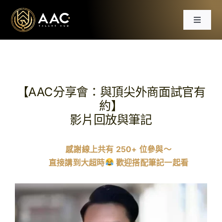
Skip
to
Toggle
content
Navigat
首頁
課程
【AAC分享會：與頂尖外商面試官有
約】
工作坊
影片回放與筆記
分享會
感謝線上共有 250+ 位參與～
直接講到大超時
歡迎搭配筆記一起看
文章
免費資源